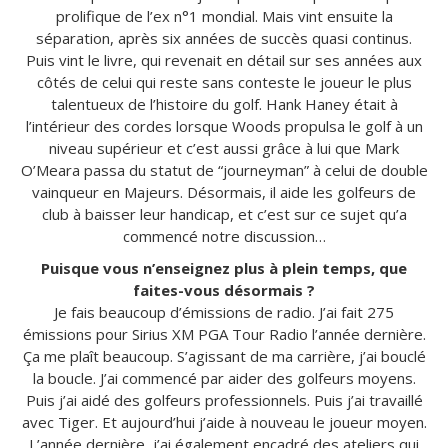
prolifique de l’ex n°1 mondial. Mais vint ensuite la
séparation, après six années de succès quasi continus.
Puis vint le livre, qui revenait en détail sur ses années aux
côtés de celui qui reste sans conteste le joueur le plus
talentueux de l’histoire du golf. Hank Haney était à
l’intérieur des cordes lorsque Woods propulsa le golf à un
niveau supérieur et c’est aussi grâce à lui que Mark
O’Meara passa du statut de “journeyman” à celui de double
vainqueur en Majeurs. Désormais, il aide les golfeurs de
club à baisser leur handicap, et c’est sur ce sujet qu’a
commencé notre discussion…
Puisque vous n’enseignez plus à plein temps, que
faites-vous désormais ?
Je fais beaucoup d’émissions de radio. J’ai fait 275
émissions pour Sirius XM PGA Tour Radio l’année dernière.
Ça me plaît beaucoup. S’agissant de ma carrière, j’ai bouclé
la boucle. J’ai commencé par aider des golfeurs moyens.
Puis j’ai aidé des golfeurs professionnels. Puis j’ai travaillé
avec Tiger. Et aujourd’hui j’aide à nouveau le joueur moyen.
L’année dernière, j’ai également encadré des ateliers qui