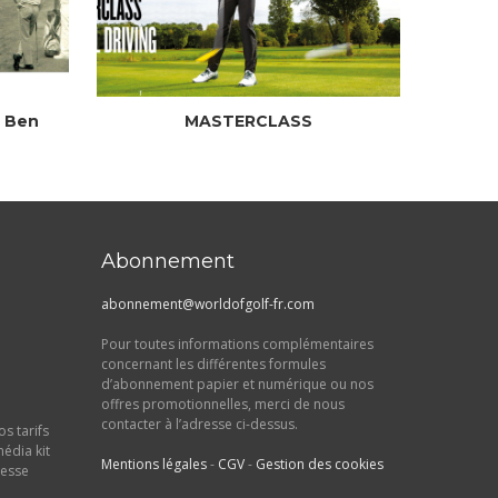
e Ben
MASTERCLASS
Abonnement
abonnement@worldofgolf-fr.com
Pour toutes informations complémentaires
concernant les différentes formules
d’abonnement papier et numérique ou nos
offres promotionnelles, merci de nous
contacter à l’adresse ci-dessus.
s tarifs
média kit
Mentions légales
-
CGV
-
Gestion des cookies
resse