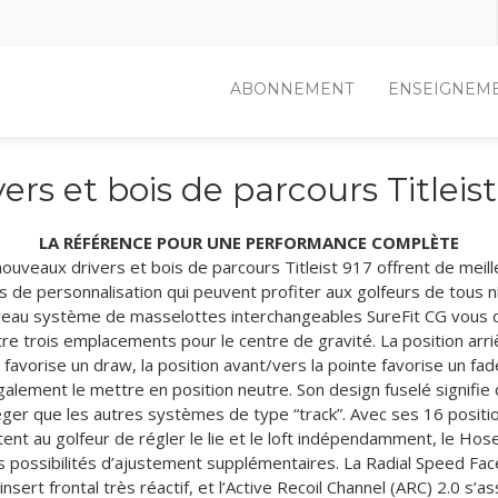
ABONNEMENT
ENSEIGNEM
vers et bois de parcours Titleist
LA RÉFÉRENCE POUR UNE PERFORMANCE COMPLÈTE
ouveaux drivers et bois de parcours Titleist 917 offrent de meil
s de personnalisation qui peuvent profiter aux golfeurs de tous n
eau système de masselottes interchangeables SureFit CG vous 
tre trois emplacements pour le centre de gravité. La position arri
n favorise un draw, la position avant/vers la pointe favorise un fad
alement le mettre en position neutre. Son design fuselé signifie q
éger que les autres systèmes de type “track”. Avec ses 16 positi
nt au golfeur de régler le lie et le loft indépendamment, le Hose
s possibilités d’ajustement supplémentaires. La Radial Speed Face
insert frontal très réactif, et l’Active Recoil Channel (ARC) 2.0 s’a