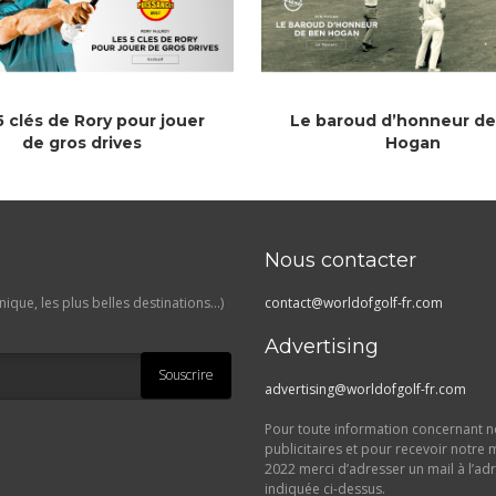
5 clés de Rory pour jouer
Le baroud d’honneur d
de gros drives
Hogan
Nous contacter
ique, les plus belles destinations…)
contact@worldofgolf-fr.com
Advertising
Souscrire
advertising@worldofgolf-fr.com
Pour toute information concernant no
publicitaires et pour recevoir notre 
2022 merci d’adresser un mail à l’ad
indiquée ci-dessus.