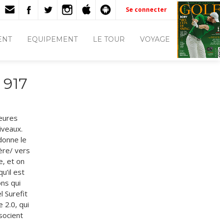
Se connecter
ENT
EQUIPEMENT
LE TOUR
VOYAGE
 917
leures
iveaux.
donne le
ère/ vers
e, et on
u’il est
ons qui
l Surefit
 2.0, qui
ssocient