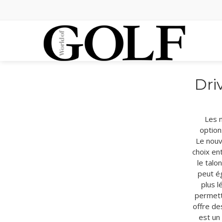
Dri
Les n
option
Le nouv
choix en
le talo
peut ég
plus l
permette
offre de
est un 