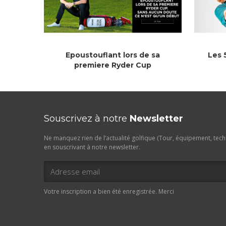
Epoustouflant lors de sa
Les 
premiere Ryder Cup
Souscrivez à notre
Newsletter
Ne manquez rien de l’actualité golfique (Tour, équipement, techn
en souscrivant à notre newsletter.
Votre inscription a bien été enregistrée. Merci