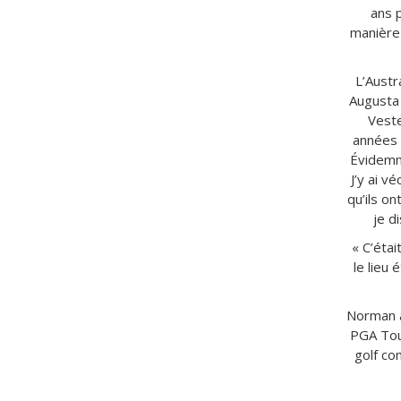
ans p
manière 
L’Austr
Augusta 
Veste
années 
Évidemme
J’y ai v
qu’ils o
je d
« C’étai
le lieu
Norman a
PGA Tour
golf co