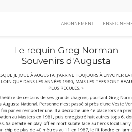
ABONNEMENT
ENSEIGNEM
Le requin Greg Norman
Souvenirs d'Augusta
RSQUE JE JOUE À AUGUSTA, J’ARRIVE TOUJOURS À ENVOYER LA 
 LOIN QUE DANS LES ANNÉES 1980, MAIS LES TEES SONT BE
PLUS RECULÉS. »
le théâtre de certains de ses grands chagrins, pourtant Greg Nor
s Augusta National. Personne n’est passé si près d’une Veste Ve
 fini par en remporter une. Il a décroché une 4e place lors sa pr
pation au Masters en 1981, puis enregistré huit autres tops 6, do
s. Sa défaite en play-off en mort subite face au héros local Larry
un chip de plus de 40 mètres au 11 en 1987, le fit fondre en larm