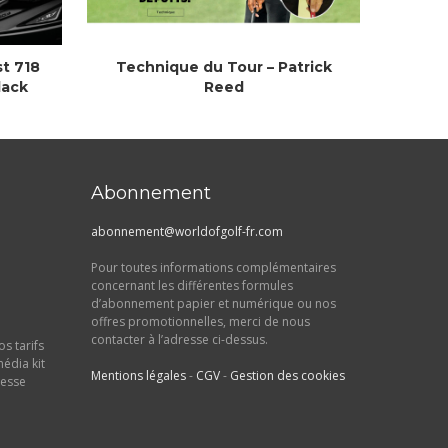
st 718
Technique du Tour – Patrick
lack
Reed
Abonnement
abonnement@worldofgolf-fr.com
Pour toutes informations complémentaires
concernant les différentes formules
d’abonnement papier et numérique ou nos
offres promotionnelles, merci de nous
contacter à l’adresse ci-dessus.
s tarifs
média kit
Mentions légales
-
CGV
-
Gestion des cookies
resse