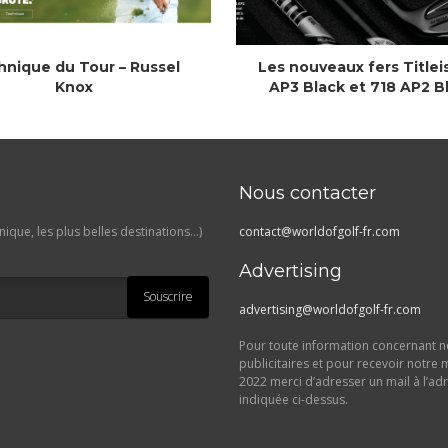
hnique du Tour – Russel
Les nouveaux fers Titlei
Knox
AP3 Black et 718 AP2 B
Nous contacter
ique, les plus belles destinations…)
contact@worldofgolf-fr.com
Advertising
Souscrire
advertising@worldofgolf-fr.com
Pour toute information concernant no
publicitaires et pour recevoir notre 
2022 merci d’adresser un mail à l’ad
indiquée ci-dessus.