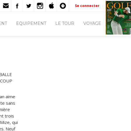
Se connecter
ENT
EQUIPEMENT
LE TOUR
VOYAGE
BALLE
AUCOUP
man aime
rte sans
emière
nt trois
 Mize, qui
es. Neuf