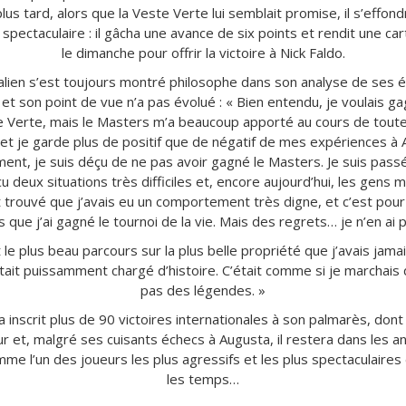
lus tard, alors que la Veste Verte lui semblait promise, il s’effon
spectaculaire : il gâcha une avance de six points et rendit une ca
le dimanche pour offrir la victoire à Nick Faldo.
alien s’est toujours montré philosophe dans son analyse de ses 
et son point de vue n’a pas évolué : « Bien entendu, je voulais g
 Verte, mais le Masters m’a beaucoup apporté au cours de tout
et je garde plus de positif que de négatif de mes expériences à 
nt, je suis déçu de ne pas avoir gagné le Masters. Je suis passé
écu deux situations très difficiles et, encore aujourd’hui, les gens 
nt trouvé que j’avais eu un comportement très digne, et c’est pour
is que j’ai gagné le tournoi de la vie. Mais des regrets… je n’en ai p
t le plus beau parcours sur la plus belle propriété que j’avais jama
 était puissamment chargé d’histoire. C’était comme si je marchais 
pas des légendes. »
 inscrit plus de 90 victoires internationales à son palmarès, dont 
 et, malgré ses cuisants échecs à Augusta, il restera dans les a
mme l’un des joueurs les plus agressifs et les plus spectaculaires
les temps…