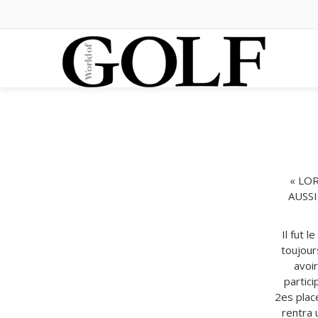
« LO
AUSSI
Il fut 
toujour
avoir
partici
2es place
rentra 