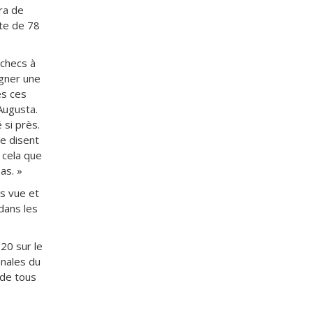
dra de
rte de 78
échecs à
agner une
es ces
Augusta.
 si près.
me disent
 cela que
as. »
is vue et
dans les
20 sur le
nnales du
 de tous