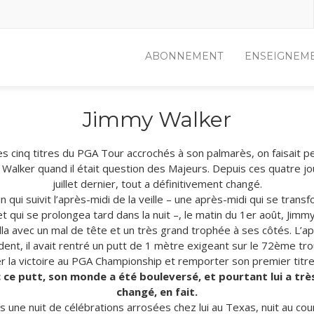
ABONNEMENT
ENSEIGNEM
Jimmy Walker
es cinq titres du PGA Tour accrochés à son palmarès, on faisait p
Walker quand il était question des Majeurs. Depuis ces quatre jo
juillet dernier, tout a définitivement changé.
n qui suivit l’après-midi de la veille – une après-midi qui se trans
et qui se prolongea tard dans la nuit –, le matin du 1er août, Jimm
lla avec un mal de tête et un très grand trophée à ses côtés. L’a
ent, il avait rentré un putt de 1 mètre exigeant sur le 72ème tr
r la victoire au PGA Championship et remporter son premier titre
 ce putt, son monde a été bouleversé, et pourtant lui a trè
changé, en fait.
s une nuit de célébrations arrosées chez lui au Texas, nuit au cou