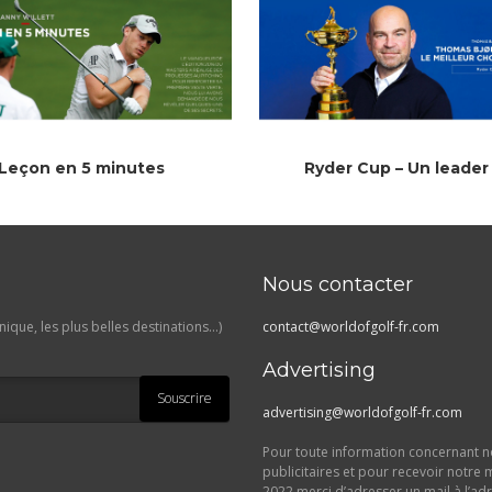
Leçon en 5 minutes
Ryder Cup – Un leader
Nous contacter
ique, les plus belles destinations…)
contact@worldofgolf-fr.com
Advertising
Souscrire
advertising@worldofgolf-fr.com
Pour toute information concernant no
publicitaires et pour recevoir notre 
2022 merci d’adresser un mail à l’ad