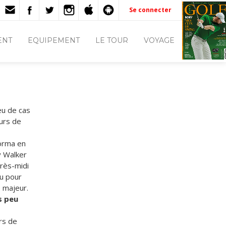
Se connecter
ENT
EQUIPEMENT
LE TOUR
VOYAGE
eu de cas
urs de
forma en
y Walker
près-midi
ou pour
 majeur.
s peu
rs de