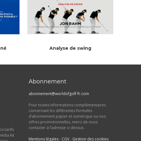
 né
Analyse de swing
Abonnement
abonnement@worldofgolf-fr.com
Pour toutes informations complémentaires
concernant les différentes formules
d’abonnement papier et numérique ou nos
offres promotionnelles, merci de nous
contacter à l’adresse ci-dessus.
s tarifs
média kit
Mentions légales
-
CGV
-
Gestion des cookies
resse