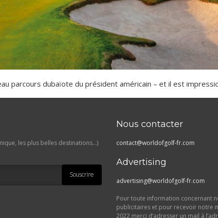
au parcours dubaïote du président américain – et il est impressi
Nous contacter
ique, les plus belles destinations…)
contact@worldofgolf-fr.com
Advertising
Souscrire
advertising@worldofgolf-fr.com
Pour toute information concernant no
publicitaires et pour recevoir notre 
2022 merci d’adresser un mail à l’ad