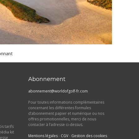
onnant
Abonnement
abonnement@worldofgolf-fr.com
Pour toutes informations complémentaires
concernant les différentes formules
d’abonnement papier et numérique ou nos
offres promotionnelles, merci de nous
contacter à l’adresse ci-dessus.
s tarifs
média kit
Mentions légales
-
CGV
-
Gestion des cookies
resse